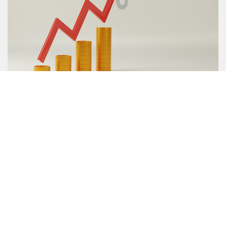
Inflacja a oszczędzanie: jak
oszczędzać i gdzie trzymać
oszczędności?
CZYTAJ WIĘCEJ