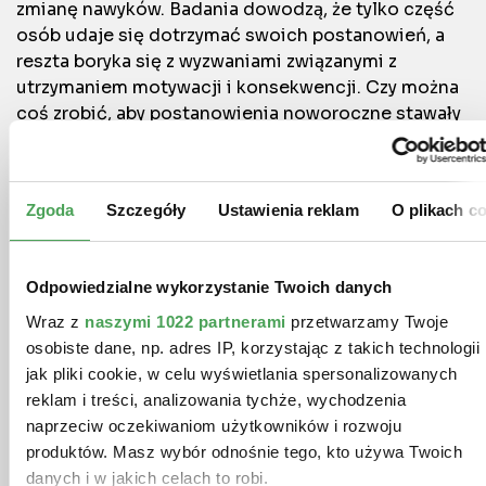
zmianę nawyków. Badania dowodzą, że tylko część
osób udaje się dotrzymać swoich postanowień, a
reszta boryka się z wyzwaniami związanymi z
utrzymaniem motywacji i konsekwencji. Czy można
coś zrobić, aby postanowienia noworoczne stawały
się bardziej skuteczne? Kluczem do sukcesu może
być realistyczne podejście, konkretne cele, a także
wsparcie i motywacja ze strony bliskich. Warto
Zgoda
Szczegóły
Ustawienia reklam
O plikach c
podkreślić, że każdy postęp i mniejsze cele są
krokiem w dobrym kierunku.
Odpowiedzialne wykorzystanie Twoich danych
Wraz z
naszymi 1022 partnerami
przetwarzamy Twoje
osobiste dane, np. adres IP, korzystając z takich technologii
jak pliki cookie, w celu wyświetlania spersonalizowanych
Dlaczego ciężko
reklam i treści, analizowania tychże, wychodzenia
naprzeciw oczekiwaniom użytkowników i rozwoju
produktów. Masz wybór odnośnie tego, kto używa Twoich
nam dotrzymać
danych i w jakich celach to robi.