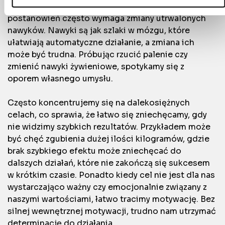
od Ciebie lub uzyskanymi podczas korzystania z ich usług.
czy gotowe dania z braku czasu. Dotrzymanie
postanowień często wymaga zmiany utrwalonych
nawyków. Nawyki są jak szlaki w mózgu, które
ułatwiają automatyczne działanie, a zmiana ich
może być trudna. Próbując rzucić palenie czy
zmienić nawyki żywieniowe, spotykamy się z
oporem własnego umysłu.
Często koncentrujemy się na dalekosiężnych
celach, co sprawia, że łatwo się zniechęcamy, gdy
nie widzimy szybkich rezultatów. Przykładem może
być chęć zgubienia dużej ilości kilogramów, gdzie
brak szybkiego efektu może zniechęcać do
dalszych działań, które nie zakończą się sukcesem
w krótkim czasie. Ponadto kiedy cel nie jest dla nas
wystarczająco ważny czy emocjonalnie związany z
naszymi wartościami, łatwo tracimy motywację. Bez
silnej wewnętrznej motywacji, trudno nam utrzymać
determinację do działania.