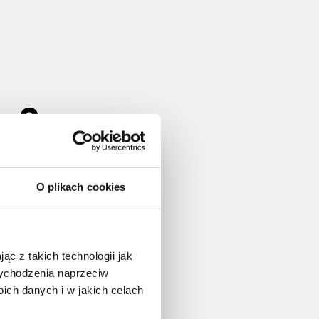
ny?
 zakupie lub refinansowaniu
zenie go hipoteką, czyli
O plikach cookies
adku nieterminowej spłaty,
 dom.
ąc z takich technologii jak
 wychodzenia naprzeciw
iu lat.
ch danych i w jakich celach