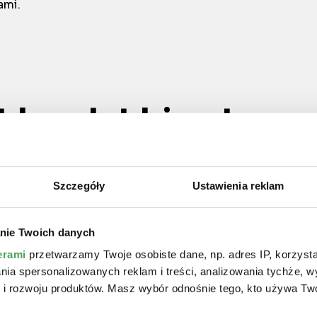
ami.
t kredyt hipotecz
jalnym rodzajem pożyczki, która jest udzielana z myślą o
 charakterystyczną tego rodzaju kredytu jest zabezpiec
Szczegóły
Ustawienia reklam
nieruchomości, którą nabywamy. To oznacza, że w przyp
homość w celu zaspokojenia zaległych należności.
nie Twoich danych
refinansowanie nieruchomości, takiej jak mieszkanie czy
erami
przetwarzamy Twoje osobiste dane, np. adres IP, korzystaj
lania spersonalizowanych reklam i treści, analizowania tychże,
długi okres kredytowania, często sięgający kilkudziesięc
 rozwoju produktów. Masz wybór odnośnie tego, kto używa Twoi