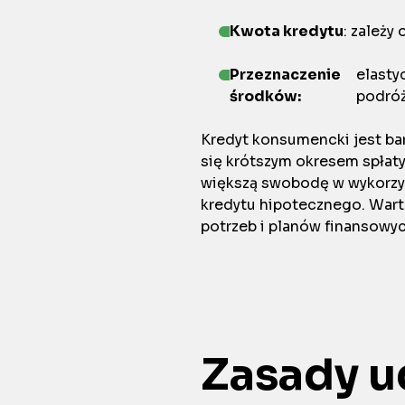
Kwota kredytu
: zależy
Przeznaczenie
elasty
środków:
podróż
Kredyt konsumencki jest ba
się krótszym okresem spłat
większą swobodę w wykorzys
kredytu hipotecznego. Wart
potrzeb i planów finansowyc
Zasady u