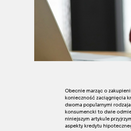
Obecnie marząc o zakupienie
konieczność zaciągnięcia k
dwoma popularnymi rodzajam
konsumencki to dwie odmien
niniejszym artykule przyjrz
aspekty kredytu hipoteczne