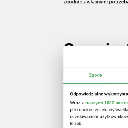
zgodnie z własnymi potrzeb
Czym jes
Kredyt hipoteczny jest spec
nieruchomości. Główną cechą
Zgoda
obciążeniem finansowym na 
bank ma prawo zająć nieruc
Odpowiedzialne wykorzysta
Cel kredytu:
zakup lub 
Wraz z
naszymi 1022 partn
pliki cookie, w celu wyświet
Okres spłaty:
zazwyczaj 
oczekiwaniom użytkowników i
to robi.