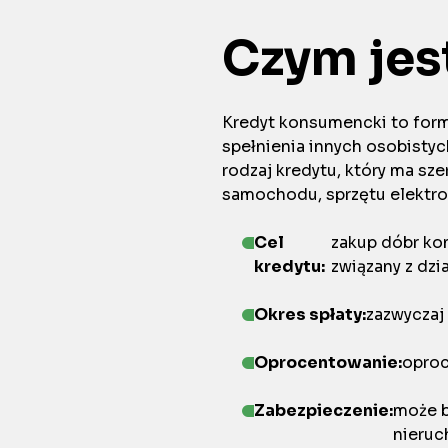
Czym jes
Kredyt konsumencki to forma
spełnienia innych osobisty
rodzaj kredytu, który ma sz
samochodu, sprzętu elektro
Cel
zakup dóbr ko
kredytu:
związany z dzi
Okres spłaty:
zazwyczaj 
Oprocentowanie:
oproc
Zabezpieczenie:
może b
nieruc