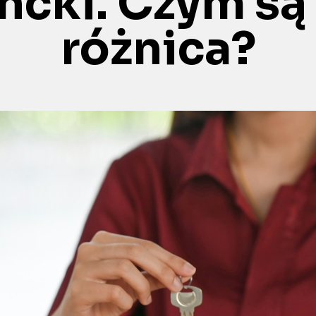
ki. Czym są i
różnica?