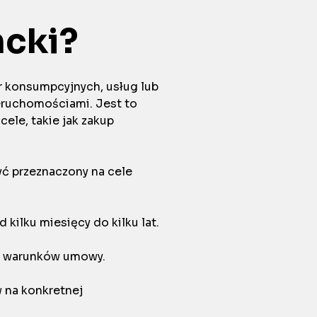
ncki?
r konsumpcyjnych, usług lub
ieruchomościami. Jest to
ele, takie jak zakup
yć przeznaczony na cele
 kilku miesięcy do kilku lat.
od warunków umowy.
w na konkretnej