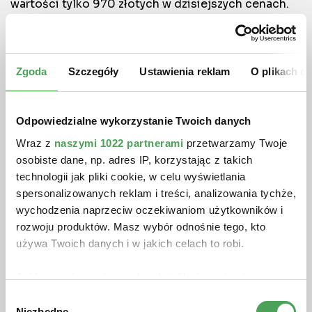
wartości tylko 970 złotych w dzisiejszych cenach.
Innymi słowy, twoje oszczędności tracą na wartości.
Aktualnie inflacja w Polsce ma wynosić 8,2%.
Zgoda
Szczegóły
Ustawienia reklam
O plikach c
Odpowiedzialne wykorzystanie Twoich danych
Wraz z
naszymi 1022 partnerami
przetwarzamy Twoje
osobiste dane, np. adres IP, korzystając z takich
technologii jak pliki cookie, w celu wyświetlania
spersonalizowanych reklam i treści, analizowania tychże,
wychodzenia naprzeciw oczekiwaniom użytkowników i
rozwoju produktów. Masz wybór odnośnie tego, kto
używa Twoich danych i w jakich celach to robi.
Jeśli wyrazisz na to zgodę, chcielibyśmy również:
Gromadzić dane dotyczące Twojej lokalizacji
Wybór
Niezbędne